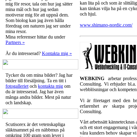
kan lita på och som är slittål
mig för resor, tala om hur jag sätter
kan tänkas vilja ha på en cyk
mina mål och hur jag sedan
och hjul.
motiverar mig för att uppnå dem.
Som biolog kan jag även hålla
www.shimano-nordic.com/
föredrag om naturen jag ser under
mina resor.
Mina referenser hittar du under
Partners »
Är du intresserad?
Kontakta mig »
Tycker du om mina bilder? Jag har
WEBKING
arbetar profes
bilder till försäljning. Ta en titt i
Consulting. Vi erbjuder bl.a.
fotogalleriet
och
kontakta mig
om
webblösningar och kompetenta
du är intresserad. Jag har även
många andra bilder. Mest på natur
Vi är företaget med den b
och landskap.
erfarenhet av skarpa pro
Consulting.
Vårt arbetssätt kännetecknas a
Scutisorex är det vetenskapliga
och ett stort engagemang i v
släktnamnet på en näbbmus på
våra kunders behov skapar vi 
omkring 100 gram som lever i