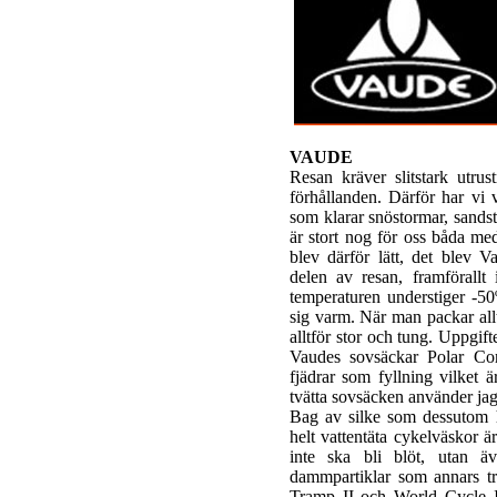
VAUDE
Resan kräver slitstark utru
förhållanden. Därför har vi v
som klarar snöstormar, sands
är stort nog för oss båda med
blev därför lätt, det blev
delen av resan, framförallt 
temperaturen understiger -50
sig varm. När man packar allt
alltför stor och tung. Uppgif
Vaudes sovsäckar Polar C
fjädrar som fyllning vilket ä
tvätta sovsäcken använder ja
Bag av silke som dessutom h
helt vattentäta cykelväskor är
inte ska bli blöt, utan ä
dammpartiklar som annars tr
Tramp II och World Cycle I