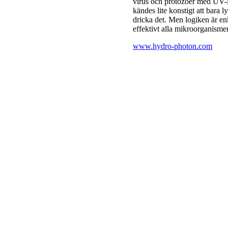
virus och protozoer med UV-lj
kändes lite konstigt att bara 
dricka det. Men logiken är e
effektivt alla mikroorganismer
www.hydro-photon.com