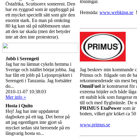
lösningar.
Östafrika, Scutisorex somereni. Den
har en ryggrad som är uppbyggd på
Hemsida:
www.webking.se
M
ett mycket speciellt sätt som gör den
enormt stark. En man på omkring
80 kg kan stå på näbbmusen utan
att den tar skada (men det betyder
inte att den inte protesterar).
Jobb i Serengeti
Jag har nu lämnat cykeln hemma i
Sverige och istället börjat jobba. Jag
Jag beskrev min kommande c
har fått ett jobb på Lejonprojektet i
Primus och frågade om de ha
Serengeti i Tanzania. Jag fortsätter
rekommenderade sin mest be
do...
OmniFuel
är konstruerat för 
2010-11-07 10:38:03
extrema höjder och både låga
Mer info »
ett stabilt kök som fungerar m
till och med flygbränsle. De
Hosta i Quito
PRIMUS EtaPower
som är 
Hej! Jag har inte uppdaterat
botten, vilket gör köket ca 5
dagboken på ett tag. Det beror på
att jag egentligen inte gjort så
www.primus.se
mycket sedan sist beroende på en
långvarig hosta so...