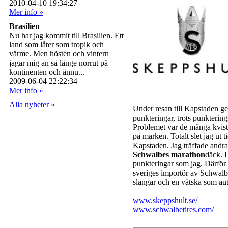
2010-04-10 19:34:27
Mer info »
Brasilien
Nu har jag kommit till Brasilien. Ett
land som låter som tropik och
värme. Men hösten och vintern
jagar mig an så länge norrut på
kontinenten och ännu...
2009-06-04 22:22:34
Mer info »
Alla nyheter »
Under resan till Kapstaden g
punkteringar, trots punkterin
Problemet var de många kvist
på marken. Totalt slet jag ut 
Kapstaden. Jag träffade andra
Schwalbes marathon
däck. 
punkteringar som jag. Därför 
sveriges importör av Schwalb
slangar och en vätska som aut
www.skeppshult.se/
www.schwalbetires.com/