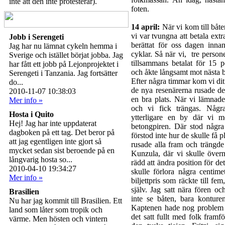
inte att den inte protesterar).
foten.
14 april:
När vi kom till båte
vi var tvungna att betala extr
Jobb i Serengeti
berättat för oss dagen innan
Jag har nu lämnat cykeln hemma i
cyklar. Så när vi, tre perso
Sverige och istället börjat jobba. Jag
tillsammans betalat för 15
har fått ett jobb på Lejonprojektet i
och åkte långsamt mot nästa 
Serengeti i Tanzania. Jag fortsätter
Efter några timmar kom vi d
do...
de nya resenärerna rusade de 
2010-11-07 10:38:03
en bra plats. När vi lämnad
Mer info »
och vi fick trängas. Någr
Hosta i Quito
ytterligare en by där vi m
Hej! Jag har inte uppdaterat
betongpiren. Där stod några
dagboken på ett tag. Det beror på
förstod inte hur de skulle f
att jag egentligen inte gjort så
rusade alla fram och trängde 
mycket sedan sist beroende på en
Kunzula, där vi skulle övern
långvarig hosta so...
rädd att ändra position för det
2010-04-10 19:34:27
skulle förlora några centimet
Mer info »
biljettpris som räckte till fe
själv. Jag satt nära fören oc
Brasilien
inte se båten, bara kontur
Nu har jag kommit till Brasilien. Ett
Kaptenen hade nog problem at
land som låter som tropik och
det satt fullt med folk framf
värme. Men hösten och vintern