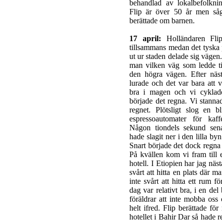
behandlad av lokalbefolkni
Flip är över 50 år men såg
berättade om barnen.
17 april:
Holländaren Fli
tillsammans medan det tyska pa
ut ur staden delade sig vägen.
man vilken väg som ledde t
den högra vägen. Efter näst
lurade och det var bara att v
bra i magen och vi cyklad
började det regna. Vi stannade
regnet. Plötsligt slog en b
espressoautomater för kaff
Någon tiondels sekund sena
hade slagit ner i den lilla byn
Snart började det dock regna 
På kvällen kom vi fram till e
hotell. I Etiopien har jag näst
svårt att hitta en plats där m
inte svårt att hitta ett rum 
dag var relativt bra, i en de
föräldrar att inte mobba oss
helt ifred. Flip berättade för
hotellet i Bahir Dar så hade r