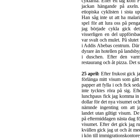
cyklarna. Efter ett tag kom F
jackan hängande på axeln
etiopiska cyklisten i sista
Han såg inte ut att ha malaria
spel för att lura oss på peng
jag började cykla gick det
visserligen en del uppförs
var svalt och mulet. På slute
i Addis Abebas centrum. Där h
dyrare än hotellen på landsb
i duschen. Efter den varm
restaurang och åt pizza. Det
25 april:
Efter frukost gick ja
förlänga mitt visum som gått 
papper att fylla i och fick sed
inte tycktes röra på sig. E
lunchpaus fick jag komma in i
dollar för det nya visumet och
nämnde ingenting om att ja
landet utan giltigt visum. De
på eftermiddagen nästa dag fö
visumet. Efter det gick jag ru
kvällen gick jag ut och åt me
i kön till immigrationskontore