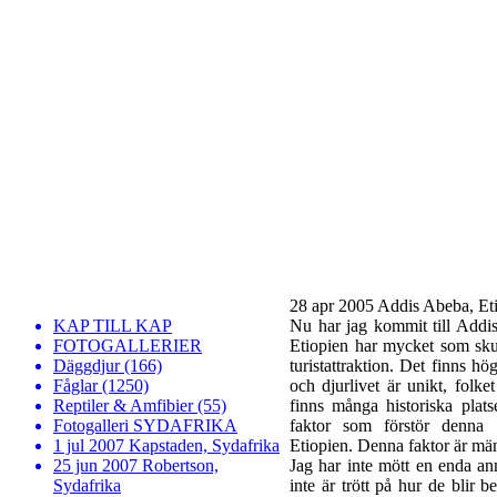
28 apr 2005 Addis Abeba, Et
KAP TILL KAP
Nu har jag kommit till Addi
FOTOGALLERIER
Etiopien har mycket som skul
Däggdjur (166)
turistattraktion. Det finns hö
Fåglar (1250)
och djurlivet är unikt, folke
Reptiler & Amfibier (55)
finns många historiska plat
Fotogalleri SYDAFRIKA
faktor som förstör denna in
1 jul 2007 Kapstaden, Sydafrika
Etiopien. Denna faktor är mä
25 jun 2007 Robertson,
Jag har inte mött en enda an
Sydafrika
inte är trött på hur de blir b