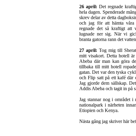
26 april:
Det regnade kraftig
hela dagen. Spenderade mång
skrev delar av detta dagboksi
och jag för att hämta våra 
regnade det så kraftigt att 
lugnade ner sig. När vi gick
branta gatorna rann det vatten
27 april:
Tog mig till Sherat
mitt visakort. Detta hotell är
Abeba där man kan göra det
tillbaka till mitt hotell rop
gatan. Det var den tyska cykl
och Flip satt på ett kafé där
Jag gjorde dem sällskap. Det 
Addis Abeba och tagit in på 
Jag stannar nog i området i n
nationalpark i närheten innan
Etiopien och Kenya.
Nästa gång jag skriver här b