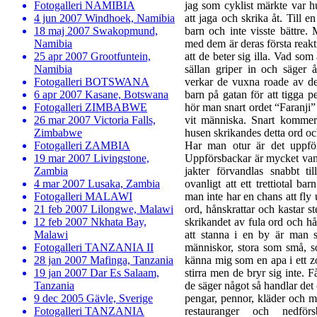
Fotogalleri NAMIBIA
jag som cyklist märkte var 
4 jun 2007 Windhoek, Namibia
att jaga och skrika åt. Till e
18 maj 2007 Swakopmund,
barn och inte visste bättre. 
Namibia
med dem är deras första reakti
25 apr 2007 Grootfuntein,
att de beter sig illa. Vad som
Namibia
sällan griper in och säger å
Fotogalleri BOTSWANA
verkar de vuxna roade av de
6 apr 2007 Kasane, Botswana
barn på gatan för att tigga 
Fotogalleri ZIMBABWE
hör man snart ordet “Faranji” 
26 mar 2007 Victoria Falls,
vit människa. Snart kommer
Zimbabwe
husen skrikandes detta ord och
Fotogalleri ZAMBIA
Har man otur är det uppfö
19 mar 2007 Livingstone,
Uppförsbackar är mycket vanl
Zambia
jakter förvandlas snabbt t
4 mar 2007 Lusaka, Zambia
ovanligt att ett trettiotal b
Fotogalleri MALAWI
man inte har en chans att fly 
21 feb 2007 Lilongwe, Malawi
ord, hånskrattar och kastar st
12 feb 2007 Nkhata Bay,
skrikandet av fula ord och 
Malawi
att stanna i en by är man 
Fotogalleri TANZANIA II
människor, stora som små, so
28 jan 2007 Mafinga, Tanzania
känna mig som en apa i ett zoo
19 jan 2007 Dar Es Salaam,
stirra men de bryr sig inte.
Tanzania
de säger något så handlar det
9 dec 2005 Gävle, Sverige
pengar, pennor, kläder och mit
Fotogalleri TANZANIA
restauranger och nedfö