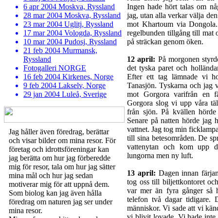
6 apr 2004 Moskva, Ryssland
Ingen hade hört talas om 
28 mar 2004 Moskva, Ryssland
jag, utan alla verkar välja den
23 mar 2004 Uglitj, Ryssland
mot Khartoum via Dongola.
17 mar 2004 Vologda, Ryssland
regelbunden tillgång till mat 
10 mar 2004 Pudosj, Ryssland
på sträckan genom öken.
21 feb 2004 Murmansk,
Ryssland
12 april:
På morgonen styrde 
Fotogalleri NORGE
det tyska paret och hollända
16 feb 2004 Kirkenes, Norge
Efter ett tag lämnade vi h
9 feb 2004 Lakselv, Norge
Tanasjön. Tyskarna och jag v
29 jan 2004 Luleå, Sverige
mot Gorgora varifrån en fä
Gorgora slog vi upp våra täl
från sjön. På kvällen hörde
Senare på natten hörde jag h
vattnet. Jag tog min ficklampa
Jag håller även föredrag, berättar
till sina betesområden. De s
och visar bilder om mina resor. För
vattenytan och kom upp då
företag och idrottsföreningar kan
lungorna men ny luft.
jag berätta om hur jag förberedde
mig för resor, tala om hur jag sätter
13 april:
Dagen innan färjan 
mina mål och hur jag sedan
tog oss till biljettkontoret o
motiverar mig för att uppnå dem.
var mer än fyra gånger så h
Som biolog kan jag även hålla
telefon två dagar tidigare. 
föredrag om naturen jag ser under
människor. Vi sade att vi känd
mina resor.
vi blivit lovade. Vi hade inte