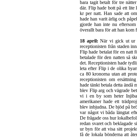
bara tagit betalt för tre nätte
där. Flip hade bott på ett lit
kr per natt. Han sade att om
hade han varit ärlig och påpek
gjorde han inte nu eftersom 
överallt bara för att han kom f
18 april:
När vi gick ut ur
receptionisten från staden in
Flip hade betalat för en natt f
betalade för den natten så sku
det. Receptionisten hade tydl
leta efter Flip i de olika bya
ca 80 kronorna utan att prote
receptionisten om ersättnin
hade tänkt betala detta ändå m
blev Flip arg och vägrade bet
vi i en by som heter Injiba
amerikaner hade ett trädpro
blev inbjudna. De bjöd på brö
var något vi båda längtat ef
De frågade oss hur lokalbefo
redan svaret och beklagade s
ur byn för att visa sitt projek
få de lokala bönderna att åter