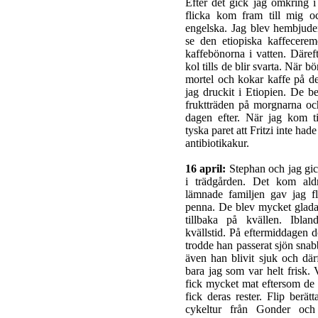
Efter det gick jag omkring i
flicka kom fram till mig oc
engelska. Jag blev hembjuden
se den etiopiska kaffecerem
kaffebönorna i vatten. Däre
kol tills de blir svarta. När 
mortel och kokar kaffe på de
jag druckit i Etiopien. De be
fruktträden på morgnarna oc
dagen efter. När jag kom til
tyska paret att Fritzi inte had
antibiotikakur.
16 april:
Stephan och jag gick 
i trädgården. Det kom ald
lämnade familjen gav jag f
penna. De blev mycket glada
tillbaka på kvällen. Ibl
kvällstid. På eftermiddagen 
trodde han passerat sjön snab
även han blivit sjuk och därf
bara jag som var helt frisk. 
fick mycket mat eftersom de
fick deras rester. Flip berät
cykeltur från Gonder och