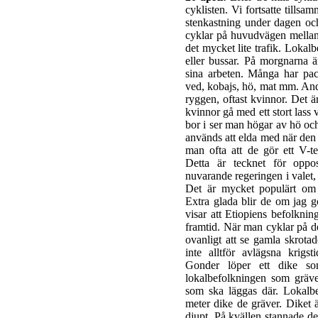
cyklisten. Vi fortsatte tillsa
stenkastning under dagen och
cyklar på huvudvägen mellan 
det mycket lite trafik. Lokal
eller bussar. På morgnarna ä
sina arbeten. Många har pa
ved, kobajs, hö, mat mm. Andr
ryggen, oftast kvinnor. Det är
kvinnor gå med ett stort lass
bor i ser man högar av hö oc
används att elda med när den t
man ofta att de gör ett V-t
Detta är tecknet för oppo
nuvarande regeringen i valet,
Det är mycket populärt om
Extra glada blir de om jag gö
visar att Etiopiens befolknin
framtid. När man cyklar på d
ovanligt att se gamla skrot
inte alltför avlägsna krigs
Gonder löper ett dike s
lokalbefolkningen som gräver
som ska läggas där. Lokalb
meter dike de gräver. Diket
djupt. På kvällen stannade de