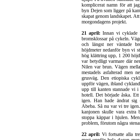
komplicerat namn för att ja
byn Dejen som ligger på kan
skapat genom landskapet. Att 
morgondagens projekt.
21 april:
Innan vi cyklade n
bromsklossar på cykeln. Väge
och längst ner väntade b
höjdmeter nedanför byn vi st
hög klättring upp, 1 200 höj
var betydligt varmare där ne
Nilen var brun. Vägen mel
mestadels asfalterad men n
grusväg. Den etiopiska cykl
uppför vägen, ibland cyklan
upp till kanten stannade vi i
hotell. Det började åska. Et
igen. Han hade ändrat sig o
Abeba. Så nu var vi tre igen. 
kanjonen skulle vara extra 
stoppa käppar i hjulen. Men
problem, förutom några stenar
22 april:
Vi fortsatte alla tr
mest uppför hela dagen men 