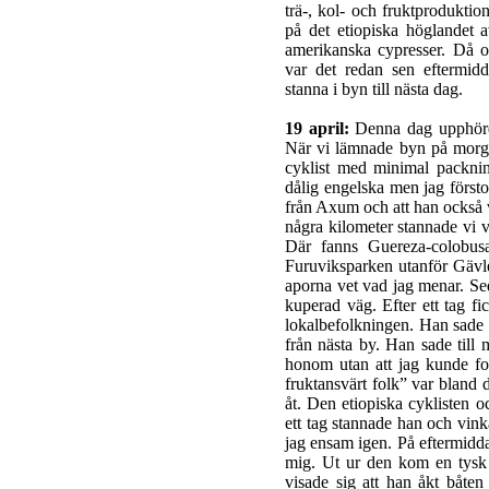
trä-, kol- och fruktproduktio
på det etiopiska höglandet a
amerikanska cypresser. Då o
var det redan sen eftermid
stanna i byn till nästa dag.
19 april:
Denna dag upphörde 
När vi lämnade byn på morgo
cyklist med minimal packn
dålig engelska men jag försto
från Axum och att han också v
några kilometer stannade vi vi
Där fanns Guereza-colobusa
Furuviksparken utanför Gävle
aporna vet vad jag menar. Sed
kuperad väg. Efter ett tag f
lokalbefolkningen. Han sade a
från nästa by. Han sade till 
honom utan att jag kunde for
fruktansvärt folk” var bland d
åt. Den etiopiska cyklisten oc
ett tag stannade han och vinka
jag ensam igen. På eftermidda
mig. Ut ur den kom en tysk 
visade sig att han åkt båte