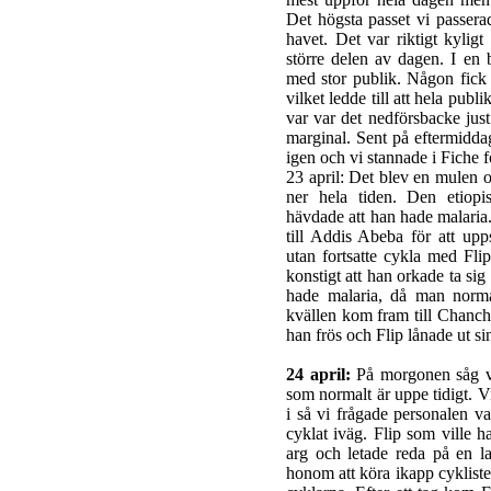
Det högsta passet vi passer
havet. Det var riktigt kyligt
större delen av dagen. I en 
med stor publik. Någon fick
vilket ledde till att hela pub
var var det nedförsbacke jus
marginal. Sent på eftermidda
igen och vi stannade i Fiche fö
23 april: Det blev en mulen 
ner hela tiden. Den etiopi
hävdade att han hade malaria.
till Addis Abeba för att upp
utan fortsatte cykla med Flip
konstigt att han orkade ta sig
hade malaria, då man normal
kvällen kom fram till Chancho
han frös och Flip lånade ut s
24 april:
På morgonen såg vi 
som normalt är uppe tidigt. V
i så vi frågade personalen v
cyklat iväg. Flip som ville h
arg och letade reda på en l
honom att köra ikapp cyklist