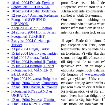
18 okt 2004 Dahab, Egypten
poor. Give me…” bland de 
Fotogalleri JORDANIEN
Etiopierna var ett stolt folk
10 okt 2004 Aqaba, Jordanien
Afrika som inte koloniserats
12 sep 2004 Amman, Jordanien
stolthet är totalt försvunnen.
Fotogalleri SYRIEN &
Om all denna mobbing, ste
LIBANON
etiopiernas sätt att tacka väste
3 sep 2004 Beirut, Libanon
under svåra tider, om detta är d
24 augusti 2004 Homs, Syrien
inte höra dem säga tack så my
Fotogalleri TURKIET
2 augusti 2004 Gaziantep,
11 april:
Hade tänkt lämna G
Turkiet
par, Stephen och Fritzi, s
23 jul 2004 Eregli, Turkiet
telefonsamtal fick vi reda på 
15 jul 2004 Derinkuyu, Turkiet
på torsdagar. Vi ville åka de
6 jul 2004 Ankara, Turkiet
stanna en dag till, eftersom 
25 jun 2004 Istanbul II, Turkiet
till färjan skulle ta max tv
25 jun 2004 Istanbul, Turkiet
tjeckiske vän Jan att köpa 
Fotogalleri RUMÄNIEN &
etiopiska bergen och dalarna
BULGARIEN
för honom på
www.expedic
7 jun 2004 Kavarna, Bulgarien
många cyklister. Utöver d
30 maj 2004 Tulcea, Rumänien
tyskland har jag även träffat 
22 maj 2004 Bacau, Rumänien
par som även de cyklat från si
Fotogalleri RYSSLAND &
På kvällen gick vi ut för att
UKRAINA
med, även han har tidigare cy
12 maj 2004 Poltava, Ukraina
valt samma väg från Wadi Ha
1 maj 2004 Kijev, Ukraina
Alla utom jag som valt att 