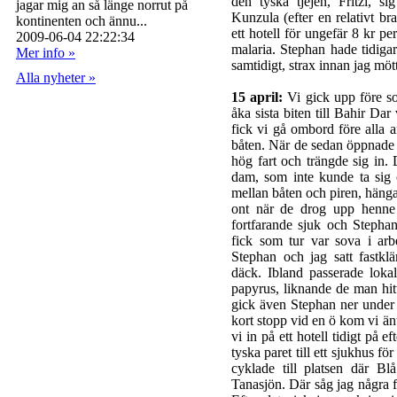
den tyska tjejen, Fritzi, 
jagar mig an så länge norrut på
Kunzula (efter en relativt br
kontinenten och ännu...
ett hotell för ungefär 8 kr per
2009-06-04 22:22:34
malaria. Stephan hade tidiga
Mer info »
samtidigt, strax innan jag mö
Alla nyheter »
15 april:
Vi gick upp före sol
åka sista biten till Bahir Dar
fick vi gå ombord före alla a
båten. När de sedan öppnad
hög fart och trängde sig in. 
dam, som inte kunde ta sig 
mellan båten och piren, hänga
ont när de drog upp henne 
fortfarande sjuk och Stephan 
fick som tur var sova i ar
Stephan och jag satt fastk
däck. Ibland passerade loka
papyrus, liknande de man hitt
gick även Stephan ner under 
kort stopp vid en ö kom vi änt
vi in på ett hotell tidigt på e
tyska paret till ett sjukhus fö
cyklade till platsen där Bl
Tanasjön. Där såg jag några f