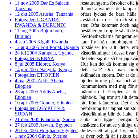
11 nov 2005 Dar Es Salaam,
restaurangerna försöker ofta ja
Tanzania
Ibland använder de käppar
12 okt 2005 Arusha, Tanzania
oftast lyckas de bara hålla
Fotogalleri UGANDA,
avstånd där de står och stir
RWANDA & BURUNDI
äter. Ofta kommer dock någ
11 aug 2005 Bujumbura,
beställer en kopp te så att de k
Burundi
Nedförsbackarna fungerar som
4 sep 2005 Kigali, Rwanda
kan fly från mobbingen. T
12 aug 2005 Fort Portal, Uganda
förståelse för allt detta e
24 jul 2004 Kampala, Uganda
västerlänningar i dessa byar. 
Fotogalleri KENYA
de beter sig illa så har jag svå
8 jul 2005 Eldoret, Kenya
Hur kan det då komma sig at
14 jun 2005 Nanyuki, Kenya
detta sätt? Om man jämf
Fotogalleri ETIOPIEN
skillnaden enorm. Där är de 
4 maj 2005 Addis Abeba,
bjuder in mig på mat och att
Etiopien
kommunicera med mig för att
28 apr 2005 Addis Abeba,
människa. I Etiopien är d
Etiopien
plånbok. Jag tror att allt det
10 apr 2005 Gonder, Etiopien
fått från i-länderna. Det är 
Fotogalleri EGYPTEN &
befolkning har tappat sin stol
SUDAN
västerlänning blir de halta, f
21 mar 2005 Khartoum, Sudan
sjuka och tigger pengar. 
27 feb 2005 Aswan, Egypten
ansiktena för att se ynkliga ut
20 feb 2005 Hurghada, Egypten
de lever ett rätt gott liv, ändå
1 nov 2004 Gävle, Sverige
är över och få är i riktigt 