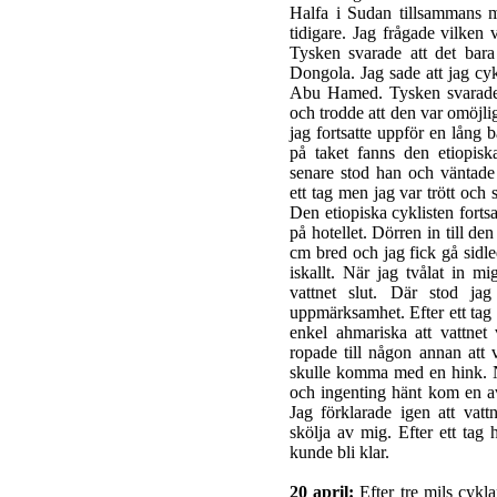
Halfa i Sudan tillsammans 
tidigare. Jag frågade vilken 
Tysken svarade att det bara
Dongola. Jag sade att jag cy
Abu Hamed. Tysken svarade 
och trodde att den var omöjlig
jag fortsatte uppför en lång 
på taket fanns den etiopisk
senare stod han och väntade
ett tag men jag var trött och 
Den etiopiska cyklisten forts
på hotellet. Dörren in till 
cm bred och jag fick gå sidle
iskallt. När jag tvålat in m
vattnet slut. Där stod jag
uppmärksamhet. Efter ett tag 
enkel ahmariska att vattnet
ropade till någon annan att 
skulle komma med en hink. När
och ingenting hänt kom en av
Jag förklarade igen att vatt
skölja av mig. Efter ett tag
kunde bli klar.
20 april:
Efter tre mils cykl