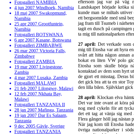
eftersom jag var på väg no
Fotogalleri NAMIBIA
Landskapet började kröka s
4 jun 2007 Windhoek, Namibia
kunde man se miltals utöver de
18 maj 2007 Swakopmund,
ett bergsområde med små berg
Namibia
jag fram till Tsumeb i närhete
25 apr 2007 Grootfuntein,
tagit en dusch på campingen gic
Namibia
ta mig till nationalparken efte
Fotogalleri BOTSWANA
6 apr 2007 Kasane, Botswana
27 april:
Det verkade som det
Fotogalleri ZIMBABWE
mig till Etosha var att hyra e
26 mar 2007 Victoria Falls,
svårt att hitta någon annan a
Zimbabwe
bokat en liten VW polo gick
Fotogalleri ZAMBIA
Etosha som skulle börja n
19 mar 2007 Livingstone,
kontaktad av dem som hyrt ut 
Zambia
de gjort ett misstag. Deras 
4 mar 2007 Lusaka, Zambia
det gick bra att ta en stor T
Fotogalleri MALAWI
den lilla bilen. Självklart gick
21 feb 2007 Lilongwe, Malawi
12 feb 2007 Nkhata Bay,
28 april:
Klockan elva hämtad
Malawi
Det var inte ovant at köra på
Fotogalleri TANZANIA II
nog med cykeln för att tycka
28 jan 2007 Mafinga, Tanzania
det ett tag at vänja sig med
19 jan 2007 Dar Es Salaam,
Flera gånger höll jag nästan p
Tanzania
När jag kom till Etosha hade
9 dec 2005 Gävle, Sverige
övriga nationalparker i söd
Fotogalleri TANZANIA