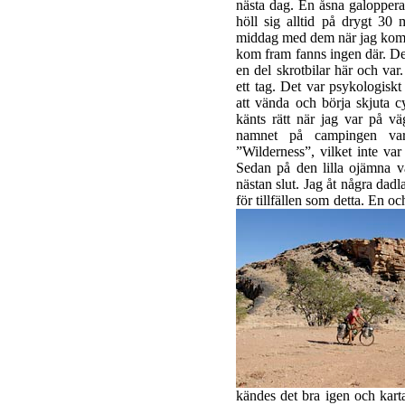
nästa dag. En åsna galoppera
höll sig alltid på drygt 30
middag med dem när jag kom f
kom fram fanns ingen där. Det
en del skrotbilar här och va
ett tag. Det var psykologiskt
att vända och börja skjuta c
känts rätt när jag var på v
namnet på campingen var
”Wilderness”, vilket inte va
Sedan på den lilla ojämna vä
nästan slut. Jag åt några dadl
för tillfällen som detta.
En och
kändes det bra igen och karta