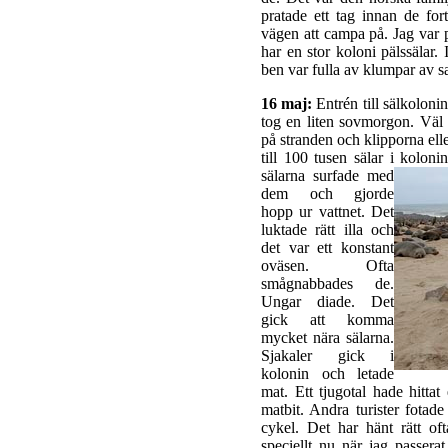
pratade ett tag innan de fort
vägen att campa på. Jag var
har en stor koloni pälssälar. 
ben var fulla av klumpar av s
16 maj:
Entrén till sälkolonin
tog en liten sovmorgon. Väl 
på stranden och klipporna ell
till 100 tusen sälar i koloni
sälarna surfade med
dem och gjorde
hopp ur vattnet. Det
luktade rätt illa och
det var ett konstant
oväsen. Ofta
smågnabbades de.
Ungar diade. Det
gick att komma
mycket nära sälarna.
Sjakaler gick i
kolonin och letade
mat. Ett tjugotal hade hitta
matbit. Andra turister fotad
cykel. Det har hänt rätt of
speciellt nu när jag passera