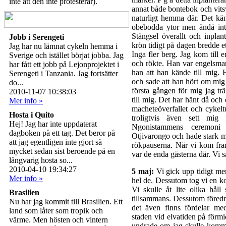
inte att den inte protesterar).
annat både bontebok och vits
naturligt hemma där. Det känn
obebodda ytor men ändå inte
Stängsel överallt och inplant
Jobb i Serengeti
krön tidigt på dagen bredde et
Jag har nu lämnat cykeln hemma i
Inga fler berg. Jag kom till e
Sverige och istället börjat jobba. Jag
och rökte. Han var engelsman
har fått ett jobb på Lejonprojektet i
han att han kände till mig
Serengeti i Tanzania. Jag fortsätter
och sade att han hört om mig 
do...
första gången för mig jag tr
2010-11-07 10:38:03
till mig. Det har hänt då och
Mer info »
macheteöverfallet och cykelt
Hosta i Quito
troligtvis även sett mi
Hej! Jag har inte uppdaterat
Ngonistammens ceremoni 
dagboken på ett tag. Det beror på
Otjivarongo och hade stark me
att jag egentligen inte gjort så
rökpauserna. När vi kom fra
mycket sedan sist beroende på en
var de enda gästerna där. Vi sa
långvarig hosta so...
2010-04-10 19:34:27
5 maj:
Vi gick upp tidigt me
Mer info »
hel de. Dessutom tog vi en kop
Vi skulle åt lite olika håll
Brasilien
tillsammans. Dessutom föred
Nu har jag kommit till Brasilien. Ett
det även finns fördelar me
land som låter som tropik och
staden vid elvatiden på förm
värme. Men hösten och vintern
undrade om jag skulle komma