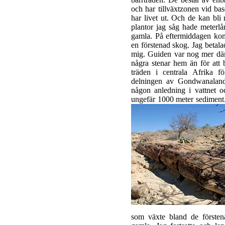
och har tillväxtzonen vid ba
har livet ut. Och de kan bl
plantor jag såg hade meterl
gamla. På eftermiddagen kom j
en förstenad skog. Jag betal
mig. Guiden var nog mer där f
några stenar hem än för att 
träden i centrala Afrika f
delningen av Gondwanaland
någon anledning i vattnet oc
ungefär 1000 meter sediment
som växte bland de försten