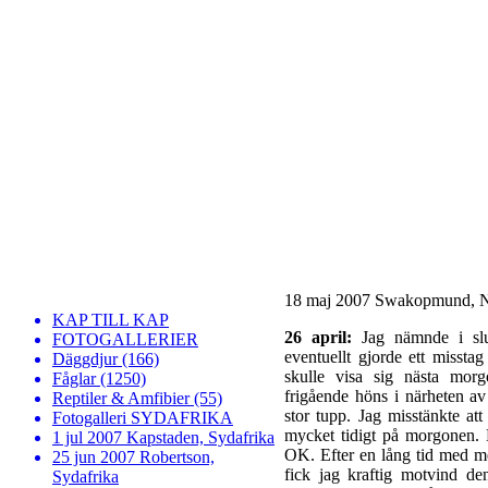
18 maj 2007 Swakopmund, 
KAP TILL KAP
26 april:
Jag nämnde i slut
FOTOGALLERIER
eventuellt gjorde ett misstag
Däggdjur (166)
skulle visa sig nästa mor
Fåglar (1250)
frigående höns i närheten av
Reptiler & Amfibier (55)
stor tupp. Jag misstänkte att
Fotogalleri SYDAFRIKA
mycket tidigt på morgonen. M
1 jul 2007 Kapstaden, Sydafrika
OK. Efter en lång tid med me
25 jun 2007 Robertson,
fick jag kraftig motvind d
Sydafrika