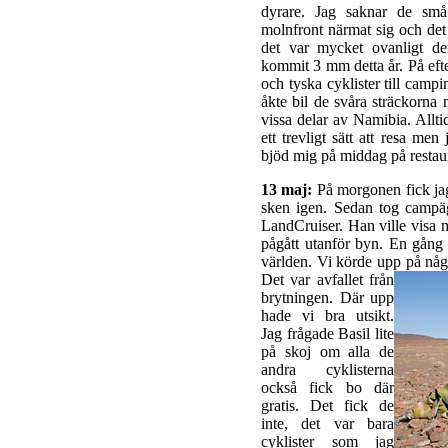
dyrare. Jag saknar de små
molnfront närmat sig och det
det var mycket ovanligt den
kommit 3 mm detta år. På ef
och tyska cyklister till camp
åkte bil de svåra sträckorna
vissa delar av Namibia. Allti
ett trevligt sätt att resa me
bjöd mig på middag på restau
13 maj:
På morgonen fick jag
sken igen. Sedan tog campä
LandCruiser. Han ville visa 
pågått utanför byn. En gång 
världen. Vi körde upp på någ
Det var avfallet från
brytningen. Där upp
hade vi bra utsikt.
Jag frågade Basil lite
på skoj om alla de
andra cyklisterna
också fick bo där
gratis. Det fick de
inte, det var bara
cyklister som jag