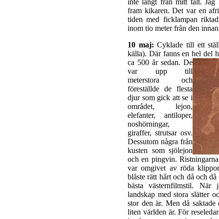
inte långt från mitt tält. Jag
fram kikaren. Det var en afr
tiden med ficklampan rikt
inom tio meter från den innan
10 maj:
Cyklade till ett stä
källa). Där fanns en hel del 
ca 500 år sedan.
De
var upp till
meterstora och
föreställde de flesta
djur som gick att se i
området, lejon,
elefanter, antiloper,
noshörningar,
giraffer, strutsar osv.
Dessutom några från
kusten som sjölejon
och en pingvin. Ristningarna
var omgivet av röda klippo
blåste rätt hårt och då och då
bästa västernfilmstil. När
landskap med stora slätter o
stor den är. Men då saktade 
liten världen är. För resele