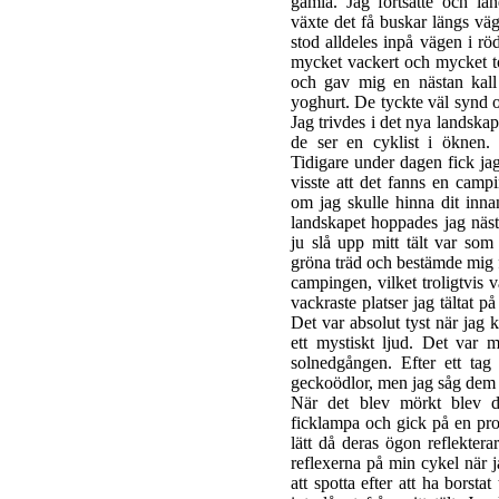
gamla. Jag fortsatte och lan
växte det få buskar längs väg
stod alldeles inpå vägen i r
mycket vackert och mycket to
och gav mig en nästan kall 
yoghurt. De tyckte väl synd 
Jag trivdes i det nya landskape
de ser en cyklist i öknen.
Tidigare under dagen fick ja
visste att det fanns en camp
om jag skulle hinna dit inna
landskapet hoppades jag näst
ju slå upp mitt tält var som
gröna träd och bestämde mig för
campingen, vilket troligtvis v
vackraste platser jag tältat p
Det var absolut tyst när jag
ett mystiskt ljud. Det var 
solnedgången. Efter ett tag
geckoödlor, men jag såg dem a
När det blev mörkt blev d
ficklampa och gick på en prom
lätt då deras ögon reflektera
reflexerna på min cykel när j
att spotta efter att ha borsta