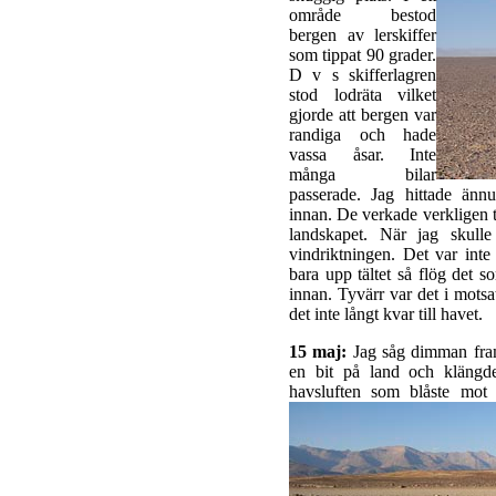
område bestod
bergen av lerskiffer
som tippat 90 grader.
D v s skifferlagren
stod lodräta vilket
gjorde att bergen var
randiga och hade
vassa åsar. Inte
många bilar
passerade. Jag hittade änn
innan. De verkade verkligen t
landskapet. När jag skulle
vindriktningen. Det var inte 
bara upp tältet så flög det 
innan. Tyvärr var det i mots
det inte långt kvar till havet.
15 maj:
Jag såg dimman fram
en bit på land och klängd
havsluften som blåste mo