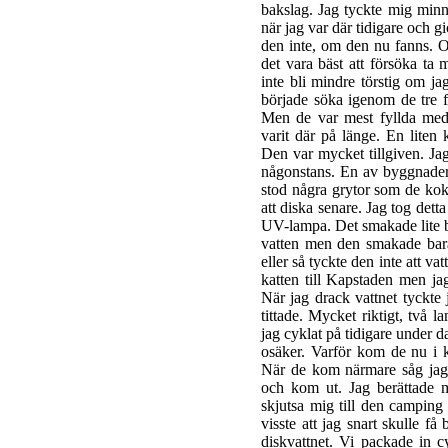
bakslag. Jag tyckte mig minna
när jag var där tidigare och gi
den inte, om den nu fanns. O
det vara bäst att försöka ta 
inte bli mindre törstig om ja
började söka igenom de tre f
Men de var mest fyllda med
varit där på länge. En liten
Den var mycket tillgiven. Ja
någonstans. En av byggnader
stod några grytor som de koka
att diska senare. Jag tog dett
UV-lampa. Det smakade lite br
vatten men den smakade bara 
eller så tyckte den inte att va
katten till Kapstaden men jag
När jag drack vattnet tyckte
tittade. Mycket riktigt, två
jag cyklat på tidigare under d
osäker. Varför kom de nu i k
När de kom närmare såg jag
och kom ut. Jag berättade m
skjutsa mig till den camping j
visste att jag snart skulle få
diskvattnet. Vi packade in c