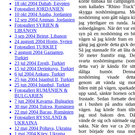
körde tillbaka till campinge
18 okt 2004 Dahab, Egypten
som kallades ”Rhino Track”.
Fotogalleri JORDANIEN
skygga noshörningarna. Me
10 okt 2004 Aqaba, Jordanien
noshörning som gått några ki
12 sep 2004 Amman, Jordanien
jag ytterligare en runda. J
Fotogalleri SYRIEN &
solnedgången. När det var en
LIBANON
syn på en noshörning en bi
3 sep 2004 Beirut, Libanon
vägen så jag körde fram en 
24 augusti 2004 Homs, Syrien
gång jag gjorde detta gick den
Fotogalleri TURKIET
Så jag stannade för att låta
2 augusti 2004 Gaziantep,
50 meter framför mig.
D
Turkiet
svarta noshörningarna (so
23 jul 2004 Eregli, Turkiet
detta var) är kända för sit
15 jul 2004 Derinkuyu, Turkiet
dåliga humör. Denn
6 jul 2004 Ankara, Turkiet
noshörning visade dett
25 jun 2004 Istanbul II, Turkiet
genom att vända sig mo
25 jun 2004 Istanbul, Turkiet
bilen mitt på vägen, sparkad
Fotogalleri RUMÄNIEN &
upp sand, sänkte hornen oc
BULGARIEN
frustade. Sedan fortsatte de
7 jun 2004 Kavarna, Bulgarien
ut i bushen på andra sida
30 maj 2004 Tulcea, Rumänien
vägen. Jag körde fram till
22 maj 2004 Bacau, Rumänien
jag stod bakom den. D
Fotogalleri RYSSLAND &
vände de sig och närmade si
UKRAINA
sakta. När den var ca 20 
12 maj 2004 Poltava, Ukraina
bort började den rusa mo
1 maj 2004 Kijev, Ukraina