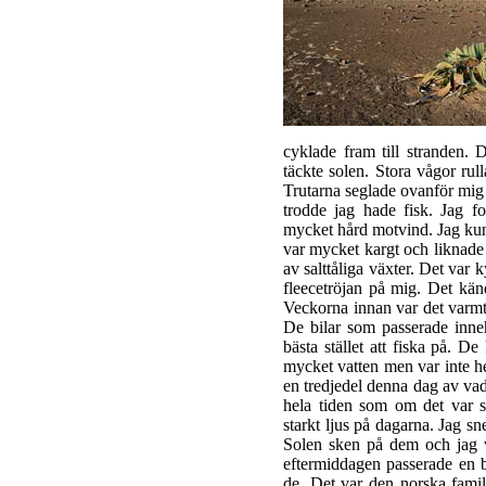
cyklade fram till stranden.
täckte solen. Stora vågor rul
Trutarna seglade ovanför mig
trodde jag hade fisk. Jag fo
mycket hård motvind. Jag kun
var mycket kargt och liknade
av salttåliga växter. Det var k
fleecetröjan på mig. Det känd
Veckorna innan var det varmt 
De bilar som passerade inneh
bästa stället att fiska på. D
mycket vatten men var inte he
en tredjedel denna dag av va
hela tiden som om det var
starkt ljus på dagarna. Jag s
Solen sken på dem och jag vi
eftermiddagen passerade en b
de. Det var den norska famil