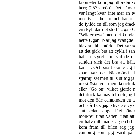
kilometer kom jag till avfar
berg (2573 möh). Det stämde 
var långt kvar, inte mer än t
med två italienare och bad om
de fyllde en till som jag drack
en skylt där det stod ”Ugab 
”Wilderness” men det kunde 
hette Ugab. När jag svängde 
blev snabbt mörkt. Det var s
att det gick bra att cykla i sa
hålla i styret hårt vid de d
sanden gick det bra att hål
känsla. Och snart skulle jag 
snart var det bäckmörkt. 
stjärnljuset men till slut tog
misströsta igen men då och d
eller ”Go on” vilket gjorde 
det dock kännas fel och jag 
mot den öde campingen ett ta
och då fick jag kliva av cy
slut sedan länge. Det känd
mörkret, utan vatten, utan at
en halv mil anade jag en bil b
kom fram till bilen såg ja
camping som jag varit på i