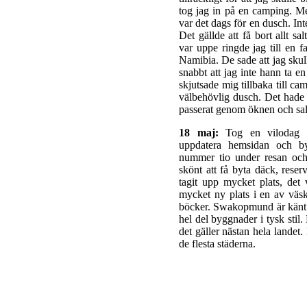
tog jag in på en camping. Men
var det dags för en dusch. In
Det gällde att få bort allt sa
var uppe ringde jag till en 
Namibia. De sade att jag skul
snabbt att jag inte hann ta en
skjutsade mig tillbaka till c
välbehövlig dusch. Det hade 
passerat genom öknen och salt
18 maj:
Tog en vilodag 
uppdatera hemsidan och b
nummer tio under resan och 
skönt att få byta däck, rese
tagit upp mycket plats, de
mycket ny plats i en av väsk
böcker. Swakopmund är känt 
hel del byggnader i tysk stil.
det gäller nästan hela landet
de flesta städerna.