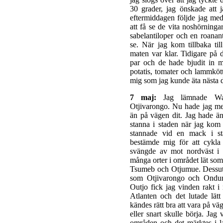
30 grader, jag önskade att 
eftermiddagen följde jag med
att få se de vita noshörninga
sabelantiloper och en roanant
se. När jag kom tillbaka ti
maten var klar. Tidigare på d
par och de hade bjudit in 
potatis, tomater och lammköt
mig som jag kunde äta nästa 
7 maj:
Jag lämnade Wate
Otjivarongo. Nu hade jag me
än på vägen dit. Jag hade än
stanna i staden när jag kom 
stannade vid en mack i st
bestämde mig för att cykla 
svängde av mot nordväst i 
många orter i området lät som
Tsumeb och Otjumue. Dessut
som Otjivarongo och Ondun
Outjo fick jag vinden rakt 
Atlanten och det lutade lätt
kändes rätt bra att vara på v
eller snart skulle börja. Jag
områden och det märktes i l