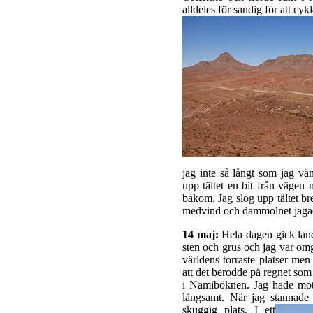
alldeles för sandig för att cyk
jag inte så långt som jag vä
upp tältet en bit från vägen
bakom. Jag slog upp tältet br
medvind och dammolnet jagad
14 maj:
Hela dagen gick land
sten och grus och jag var om
världens torraste platser men
att det berodde på regnet som
i Namiböknen. Jag hade mot
långsamt. När jag stannade f
skuggig plats.
I ett