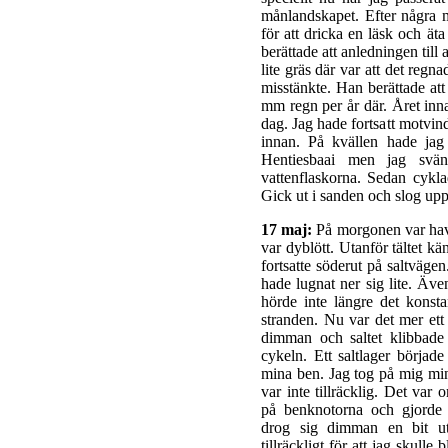
månlandskapet. Efter några m
för att dricka en läsk och ä
berättade att anledningen till 
lite gräs där var att det regn
misstänkte. Han berättade at
mm regn per år där. Året i
dag. Jag hade fortsatt motvin
innan. På kvällen hade jag
Hentiesbaai men jag svän
vattenflaskorna. Sedan cykla
Gick ut i sanden och slog upp 
17 maj:
På morgonen var hav
var dyblött. Utanför tältet kä
fortsatte söderut på saltväg
hade lugnat ner sig lite. Äv
hörde inte längre det konst
stranden. Nu var det mer ett
dimman och saltet klibbade
cykeln. Ett saltlager börja
mina ben. Jag tog på mig min 
var inte tillräcklig. Det va
på benknotorna och gjorde 
drog sig dimman en bit ut
tillräckligt för att jag skul