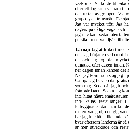
väskorna. Vi körde tillbak
efter ett tag kom vi fram til
och resten av gruppen. Vid m
grupp tysta fransmän. De ojad
Jag var mycket trött. Jag h
dagen, på dåliga vägar och i
jag inte känt sedan återstart
persikor med vaniljsås till efte
12 maj:
Jag åt frukost med 
och jag började cykla mot f 
dit och jag tog det mycke
utmattad efter dagen innan. N
ner dagen innan kändes det s
När jag kom fram slog jag up
Camp. Jag fick bo där gratis e
som mig. Sedan åt jag lunch 
från gårdagen. Sedan jag kom
inte hittat några smårestaura
inte kallas restauranger 
lerbyggnader där man kunde 
maten var god, energigivand
har jag inte hittat liknande st
byar eftersom länderna är så 
är mer utvecklade och resta