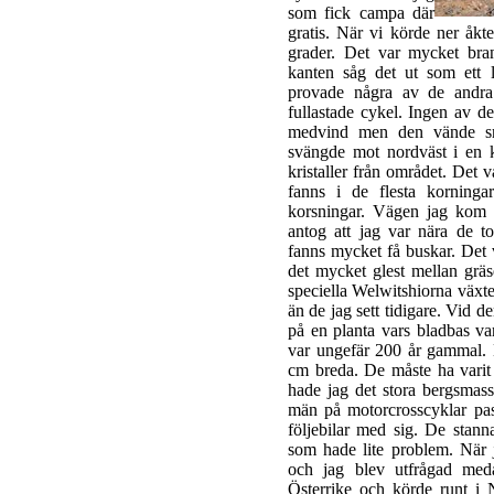
som fick campa där
gratis. När vi körde ner åkt
grader. Det var mycket bra
kanten såg det ut som ett lo
provade några av de andra
fullastade cykel. Ingen av d
medvind men den vände sna
svängde mot nordväst i en 
kristaller från området. Det 
fanns i de flesta korning
korsningar. Vägen jag kom i
antog att jag var nära de t
fanns mycket få buskar. Det v
det mycket glest mellan gräs
speciella Welwitshiorna växt
än de jag sett tidigare. Vid 
på en planta vars bladbas va
var ungefär 200 år gammal. D
cm breda. De måste ha varit 
hade jag det stora bergsmas
män på motorcrosscyklar pa
följebilar med sig. De stann
som hade lite problem. När 
och jag blev utfrågad med
Österrike och körde runt i 