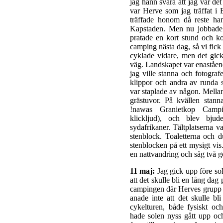
jag hann svara att jag var det 
var Herve som jag träffat i 
träffade honom då reste ha
Kapstaden. Men nu jobbade 
pratade en kort stund och ko
camping nästa dag, så vi fick
cyklade vidare, men det gic
väg. Landskapet var enaståend
jag ville stanna och fotograf
klippor och andra av runda
var staplade av någon. Mella
grästuvor. På kvällen stan
!nawas Granietkop Campin
klickljud), och blev bjud
sydafrikaner. Tältplatserna va
stenblock. Toaletterna och 
stenblocken på ett mysigt vis
en nattvandring och såg två ge
11 maj:
Jag gick upp före sol
att det skulle bli en lång dag 
campingen där Herves grupp 
anade inte att det skulle bl
cykelturen, både fysiskt oc
hade solen nyss gått upp och