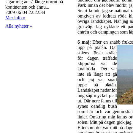
jagar mig an så länge norrut på
Park innan det blev mörkt, ja
kontinenten och ännu...
Snart kunde jag se nationalpa
2009-06-04 22:22:34
omgiven av lodräta röda kl
Mer info »
övriga landskapet. När jag
Alla nyheter »
grusväg. Jag cyklade ett pa
entrén och campingen som låg
6 maj:
Efter en snabb frukos
upp på platån. Där
solens första strålar
för dagen träffade
klipporna var de
knallröda. Det var
inte så långt att gå
och jag var snart
uppe på platån.
Landskapet nedanför
mig såg mycket platt
ut. Där nere fanns till
synes oändlig bush
som här och var genomskar
linjer. Omkring mig fanns or
solen. Mitt på dagen gick jag
Eftersom det var mitt på dag
jag slogs över att jag tyckte 