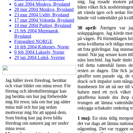
mig. Jag rusade motorn p
6 apr 2004 Moskva, Ryssland
bilen vilket fick noshörninge
28 mar 2004 Moskva, Ryssland
att vända igen och sedan fö
23 mar 2004 Uglitj, Ryssland
hände vid vattenhålet på kväl
17 mar 2004 Vologda, Ryssland
10 mar 2004 Pudosj, Ryssland
30 april:
Återigen var jag
21 feb 2004 Murmansk,
soluppgången. Jag körde mot 
Ryssland
på vägen. På förmiddagen börj
Fotogalleri NORGE
sena kvällarna och tidiga mo
16 feb 2004 Kirkenes, Norge
att fota grävlingar. Jag stanna
9 feb 2004 Lakselv, Norge
stund. När jag senare kom til
29 jan 2004 Luleå, Sverige
nära lunchtid. Jag hade tänk
vid detta vattenhål fanns d
resten av dagen. Där fick j
giraffer som parade sig, de
Jag håller även föredrag, berättar
drack och impalor som stånga
och visar bilder om mina resor. För
frambenen för att nå ner till 
företag och idrottsföreningar kan
halsen med ett ryck vilket
jag berätta om hur jag förberedde
girafferna kunde dra ihop
mig för resor, tala om hur jag sätter
tvungen att lämna vattenhål
mina mål och hur jag sedan
oskygga schakaler omkring mel
motiverar mig för att uppnå dem.
Som biolog kan jag även hålla
1 maj:
En sista tidig morgon 
föredrag om naturen jag ser under
det var dags att lämna nationa
mina resor.
någonting. Det var ryggen oc