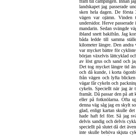
fram till campingen. Innan jag 
landskapet jag passerade und
sken hela dagen. De första 
vägen var ojämn. Vinden tv
undersidor. Herve passerade 
mandarin. Sedan svängde väg
ibland snett bakifrån. Jag kom
båda ledde till samma stäl
kilometer längre. Den andra 
var mycket bättre för cykliste
början växelvis lättcyklad o
av löst grus och sand och ja
Det tog mycket längre tid ä
och då kunde, i korta ögonbl
från vägen och lyfta blicken
vägar får cykeln och packning
cykeln. Speciellt när jag är
framåt. Då passar den på att 
eller på fotknölarna. Ofta u
denna väg såg jag en skylt 
glad, enligt kartan skulle det
hade haft fel förr. Så jag s
delvis sandig och delvis cykl
speciellt på slutet då det äve
inte skulle behöva skjuta cy