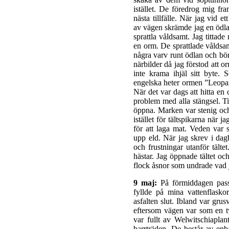
istället. De föredrog mig fr
nästa tillfälle. När jag vid et
av vägen skrämde jag en ödla
sprattla våldsamt. Jag tittade
en orm. De sprattlade våldsa
några varv runt ödlan och bör
närbilder då jag förstod att o
inte krama ihjäl sitt byte.
engelska heter ormen ”Leopar
När det var dags att hitta en
problem med alla stängsel. Til
öppna. Marken var stenig och
istället för tältspikarna när j
för att laga mat. Veden var s
upp eld. När jag skrev i da
och frustningar utanför tälte
hästar. Jag öppnade tältet oc
flock åsnor som undrade vad j
9 maj:
På förmiddagen passe
fyllde på mina vattenflaskor
asfalten slut. Ibland var gru
eftersom vägen var som en tv
var fullt av Welwitschiaplan
barrträden. De består av enb