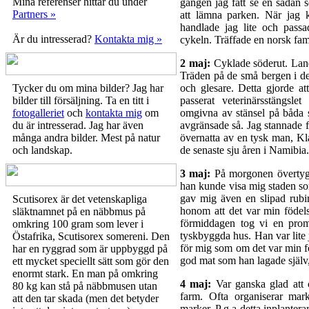
Mina referenser hittar du under
gången jag fått se en sådan s
Partners »
att lämna parken. När jag 
handlade jag lite och pass
Är du intresserad?
Kontakta mig »
cykeln. Träffade en norsk fa
2 maj:
Cyklade söderut. Lan
Träden på de små bergen i det
Tycker du om mina bilder? Jag har
och glesare. Detta gjorde at
bilder till försäljning. Ta en titt i
passerat veterinärsstängsl
fotogalleriet
och
kontakta mig
om
omgivna av stänsel på båda s
du är intresserad. Jag har även
avgränsade så. Jag stannade 
många andra bilder. Mest på natur
övernatta av en tysk man, Kl
och landskap.
de senaste sju åren i Namibia.
3 maj:
På morgonen övertygad
han kunde visa mig staden so
gav mig även en slipad rubin
Scutisorex är det vetenskapliga
honom att det var min födel
släktnamnet på en näbbmus på
förmiddagen tog vi en pro
omkring 100 gram som lever i
tyskbyggda hus. Han var lite 
Östafrika, Scutisorex somereni. Den
för mig som om det var min f
har en ryggrad som är uppbyggd på
god mat som han lagade själv,
ett mycket speciellt sätt som gör den
enormt stark. En man på omkring
4 maj:
Var ganska glad att c
80 kg kan stå på näbbmusen utan
farm. Ofta organiserar markä
att den tar skada (men det betyder
marker. P g a detta inplanterar