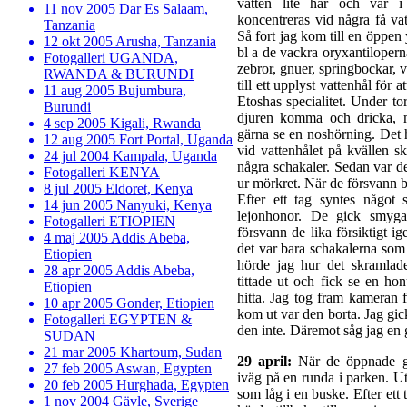
vatten lite här och var i
11 nov 2005 Dar Es Salaam,
koncentreras vid några få va
Tanzania
Så fort jag kom till en öppen
12 okt 2005 Arusha, Tanzania
bl a de vackra oryxantiloperna,
Fotogalleri UGANDA,
zebror, gnuer, springbockar, v
RWANDA & BURUNDI
till ett upplyst vattenhål för
11 aug 2005 Bujumbura,
Etoshas specialitet. Under to
Burundi
djuren komma och dricka, m
4 sep 2005 Kigali, Rwanda
gärna se en noshörning. Det h
12 aug 2005 Fort Portal, Uganda
vid vattenhålet på kvällen s
24 jul 2004 Kampala, Uganda
några schakaler. Sedan var de
Fotogalleri KENYA
ur mörkret. När de försvann bl
8 jul 2005 Eldoret, Kenya
Efter ett tag syntes någo
14 jun 2005 Nanyuki, Kenya
lejonhonor. De gick smygan
Fotogalleri ETIOPIEN
försvann de lika försiktigt ig
4 maj 2005 Addis Abeba,
det var bara schakalerna som 
Etiopien
hörde jag hur det skramlade
28 apr 2005 Addis Abeba,
tittade ut och fick se en ho
Etiopien
hitta. Jag tog fram kameran 
10 apr 2005 Gonder, Etiopien
kom ut var den borta. Jag gic
Fotogalleri EGYPTEN &
den inte. Däremot såg jag en 
SUDAN
21 mar 2005 Khartoum, Sudan
29 april:
När de öppnade gr
27 feb 2005 Aswan, Egypten
iväg på en runda i parken. U
20 feb 2005 Hurghada, Egypten
som låg i en buske. Efter ett 
1 nov 2004 Gävle, Sverige