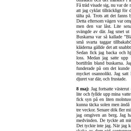
Få träd visade sig, nu var de
att jag cyklat tillräckligt för
tälta på. Trots att det fanns 
Detta eftersom vägen var omg
men den var låst. Lite sen
svängde av där. Jag smet ut 
Buskarna var så kallade ”Bl
små svarta taggar tillbakab
kläderna gällde det att snabbt
Sedan fick jag backa och hj
loss. Medan jag satte upp t
bortifrån bland buskarna. Ja
funderade på om det kunde 
mycket osannolikt. Jag satt
djuret var där, och frustade.
8 maj:
Jag fortsatte västerut
lite och fyllde upp mina vatt
fick syn på en liten molntus
kunna täcka solen men ändå e
tre veckor. Senare dök fler m
jag omgiven an berg. Jag h
medvinden. De tyckte att mitt
Det tyckte inte jag. När jag 
skaka av dem vid soptunnor